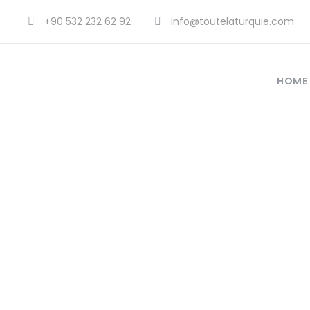
+90 532 232 62 92
info@toutelaturquie.com
HOME