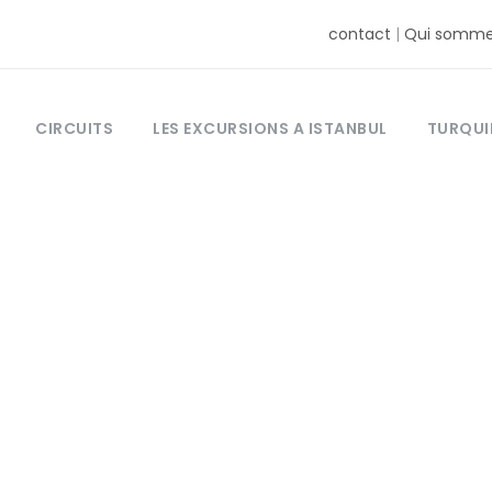
contact
|
Qui somme
CIRCUITS
LES EXCURSIONS A ISTANBUL
TURQUI
Tag
antalya