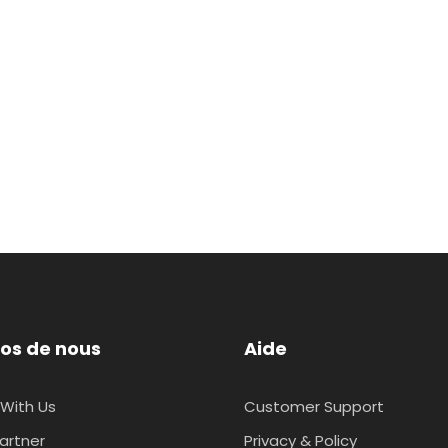
os de nous
Aide
With Us
Customer Support
artner
Privacy & Policy