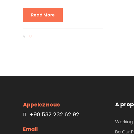
Read More
0
A prop
Appelez nous
+90 532 232 62 92
Working 
Email
Be Our P