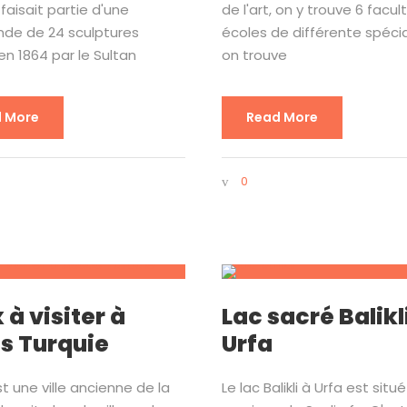
faisait partie d'une
de l'art, on y trouve 6 facul
e de 24 sculptures
écoles de différente spécia
n 1864 par le Sultan
on trouve
 More
Read More
0
 à visiter à
Lac sacré Balikl
s Turquie
Urfa
t une ville ancienne de la
Le lac Balikli à Urfa est situ