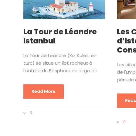
La Tour de Léandre
Les 
Istanbul
d’Is
Cons
La Tour de Léandre (Kız Kulesi en
turc) se situe un îlot rocheux à
Les cite
l'entrée du Bosphore au large de
de l'Emp
pénurie
Read More
Read
0
0