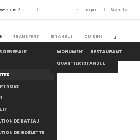
s-nous ?
Login
Sign Up
E
TRANSFERT
ISTANBUL
CUISINE
S GENERALE
MONUMENT
RESTAURANT
QUARTIER ISTANBUL
ITES
ORTAGES
L
UIT
TION DE BATEAU
TION DE GOÉLETTE