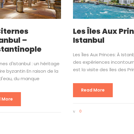
Citernes
Les Îles Aux Pri
tanbul –
Istanbul
tantinople
Les Îles Aux Princes: À Istanb
des expériences incontour
rnes d'Istanbul : un héritage
est la visite des îles des Pr
ire byzantin En raison de la
 d'eau, du manque
Read More
 More
0