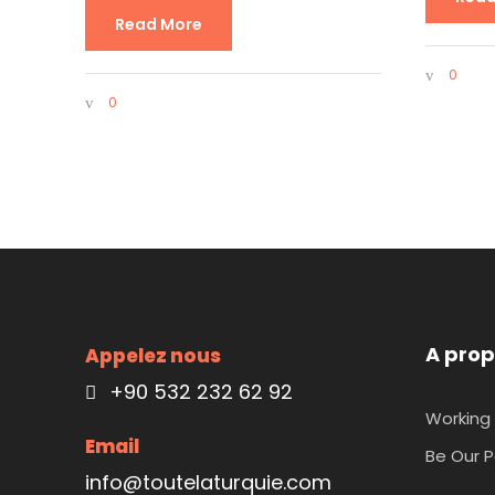
Read More
0
0
A prop
Appelez nous
+90 532 232 62 92
Working 
Email
Be Our P
info@toutelaturquie.com