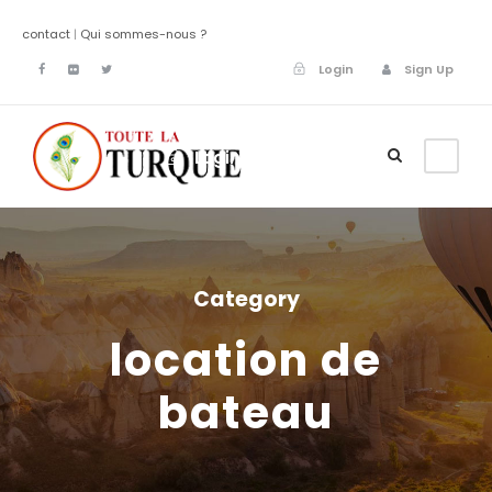
contact
|
Qui sommes-nous ?
Login
Sign Up
Login
Sign Up
Category
location de
bateau