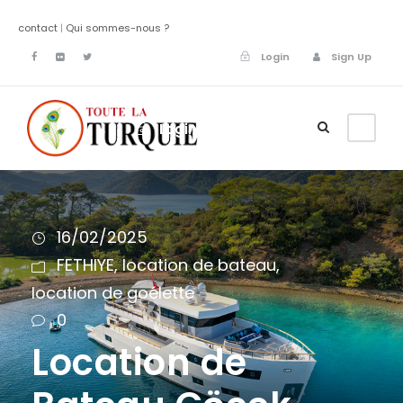
contact
|
Qui sommes-nous ?
Login
Sign Up
Login
Sign Up
16/02/2025
FETHIYE
,
location de bateau
,
location de goélette
0
Location de