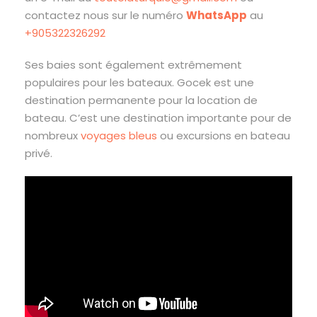
contactez nous sur le numéro
WhatsApp
au
+905322326292
Ses baies sont également extrêmement
populaires pour les bateaux. Gocek est une
destination permanente pour la location de
bateau. C’est une destination importante pour de
nombreux
voyages bleus
ou excursions en bateau
privé.