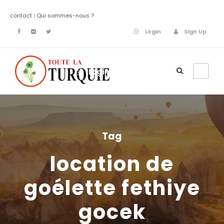
contact
|
Qui sommes-nous ?
Login
Sign Up
Login
Sign Up
Tag
location de
goélette fethiye
gocek