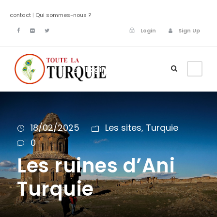
contact
|
Qui sommes-nous ?
Login
Sign Up
Login
Sign Up
18/02/2025
Les sites
,
Turquie
0
Les ruines d’Ani
Turquie