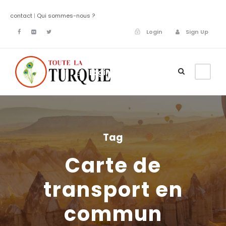
contact
|
Qui sommes-nous ?
Login
Sign Up
Login
Sign Up
Tag
Carte de
transport en
commun