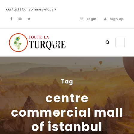
contact
|
Qui sommes-nous ?
Login
Sign Up
Login
Sign Up
Tag
centre
commercial mall
of istanbul