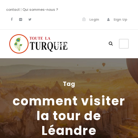
contact
|
Qui sommes-nous ?
Login
Sign Up
Login
Sign Up
Tag
comment visiter
la tour de
Léandre