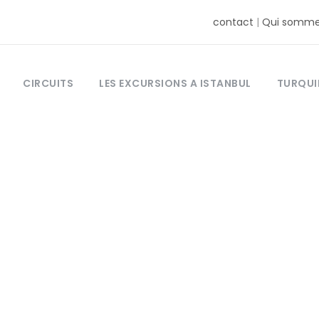
contact
|
Qui somme
CIRCUITS
LES EXCURSIONS A ISTANBUL
TURQUI
Tag
 de Cologne Tur