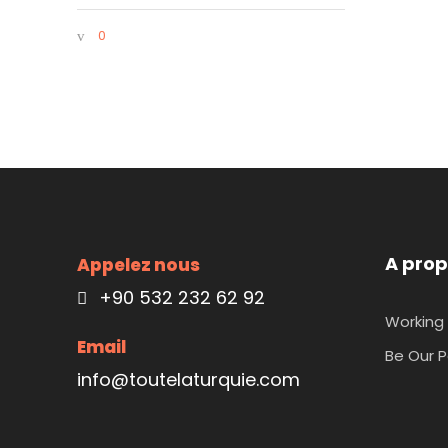
0
A prop
Appelez nous
+90 532 232 62 92
Working 
Email
Be Our P
info@toutelaturquie.com