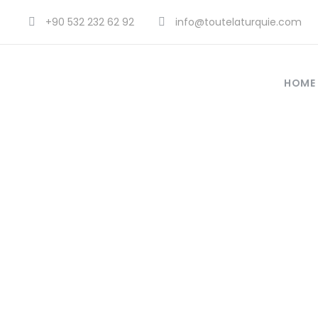
+90 532 232 62 92
info@toutelaturquie.com
HOME
eau