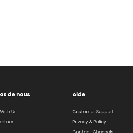
os de nous
Aide
With Us
Customer Support
artner
Privacy & Policy
Contact Channels