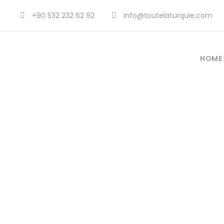
+90 532 232 62 92
info@toutelaturquie.com
HOME
est ce que
dans u