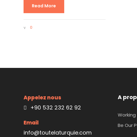
Read More
0
A prop
Appelez nous
+90 532 232 62 92
Working 
Email
Be Our P
info@toutelaturquie.com