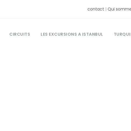
contact
|
Qui somme
CIRCUITS
LES EXCURSIONS A ISTANBUL
TURQUI
Tag
 les femmes peu
ne mosquée en 