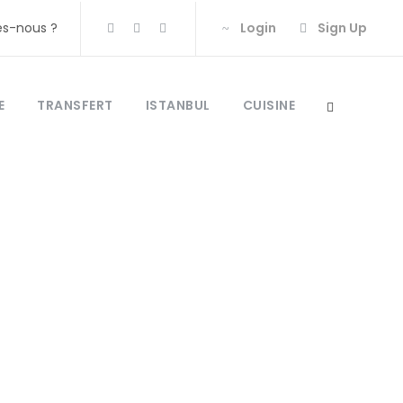
s-nous ?
Login
Sign Up
E
TRANSFERT
ISTANBUL
CUISINE
vent rentre
turquie