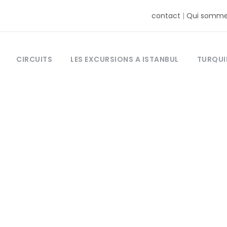
contact
|
Qui somme
CIRCUITS
LES EXCURSIONS A ISTANBUL
TURQUI
Tag
ique pour visit