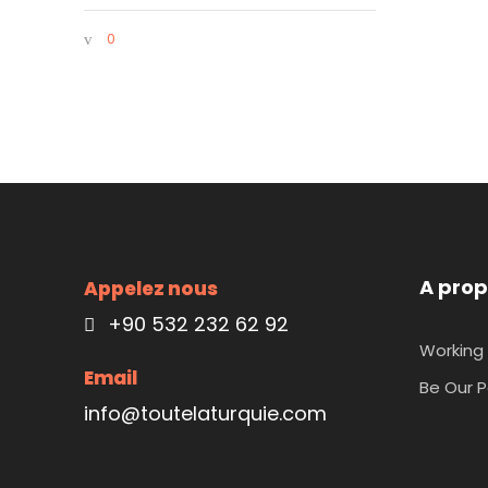
0
A prop
Appelez nous
+90 532 232 62 92
Working 
Email
Be Our P
info@toutelaturquie.com