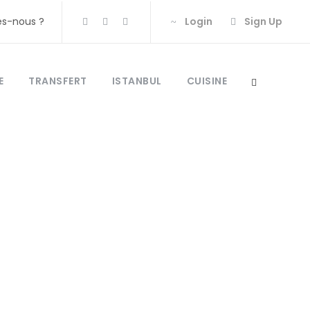
s-nous ?
Login
Sign Up
E
TRANSFERT
ISTANBUL
CUISINE
er Istanbul