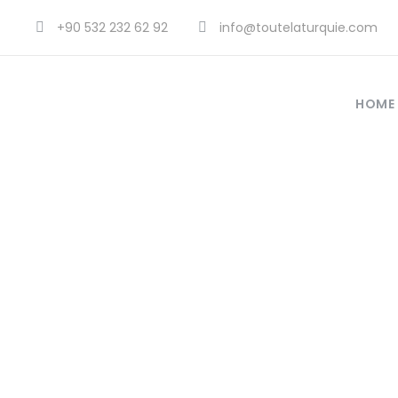
+90 532 232 62 92
info@toutelaturquie.com
HOME
Guide prat