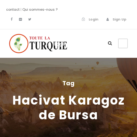
contact
|
Qui sommes-nous ?
Login
Sign Up
Login
Sign Up
Tag
Hacivat Karagoz
de Bursa