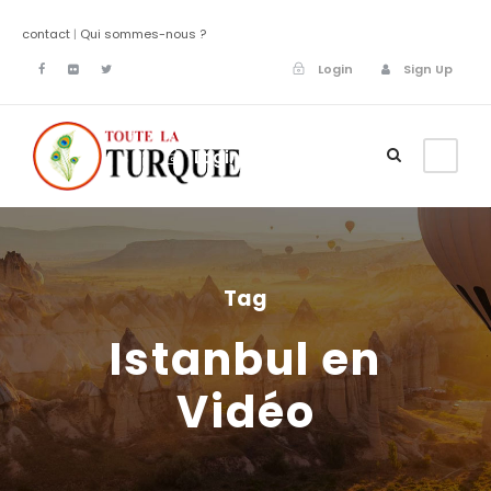
contact
|
Qui sommes-nous ?
Login
Sign Up
Login
Sign Up
Tag
Istanbul en
Vidéo