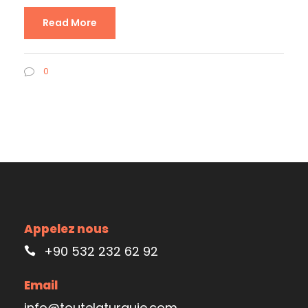
Read More
0
Appelez nous
+90 532 232 62 92
Email
info@toutelaturquie.com