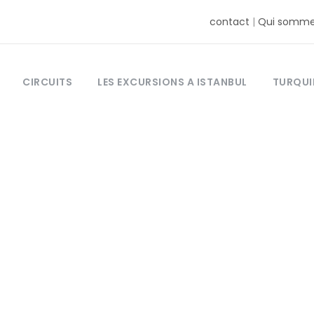
contact
|
Qui somme
CIRCUITS
LES EXCURSIONS A ISTANBUL
TURQUI
Tag
ille Antalya Tu