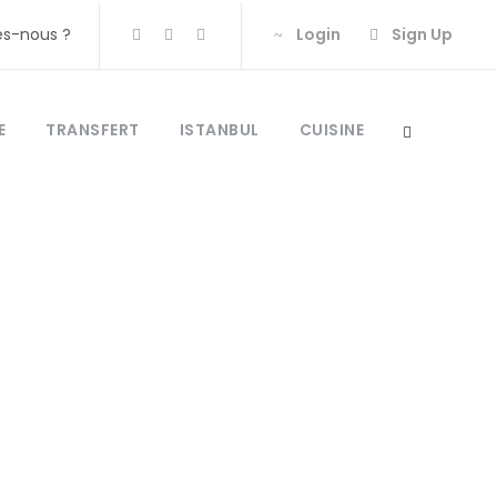
s-nous ?
Login
Sign Up
E
TRANSFERT
ISTANBUL
CUISINE
rquie