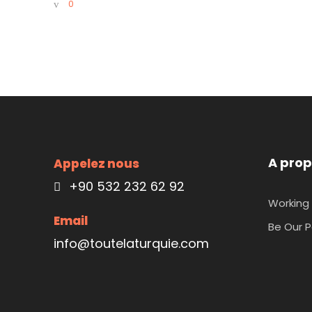
0
A prop
Appelez nous
+90 532 232 62 92
Working 
Email
Be Our P
info@toutelaturquie.com