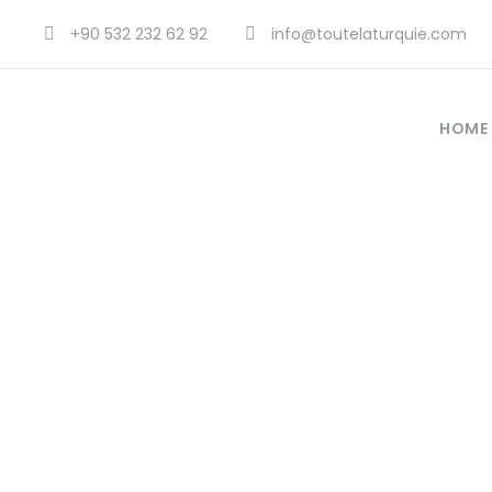
+90 532 232 62 92
info@toutelaturquie.com
HOME
la v