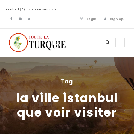
contact
|
Qui sommes-nous ?
Login
Sign Up
Login
Sign Up
Tag
la ville istanbul
que voir visiter