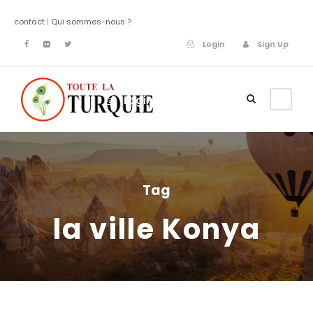
contact
|
Qui sommes-nous ?
Login
Sign Up
Login
Sign Up
Tag
la ville Konya