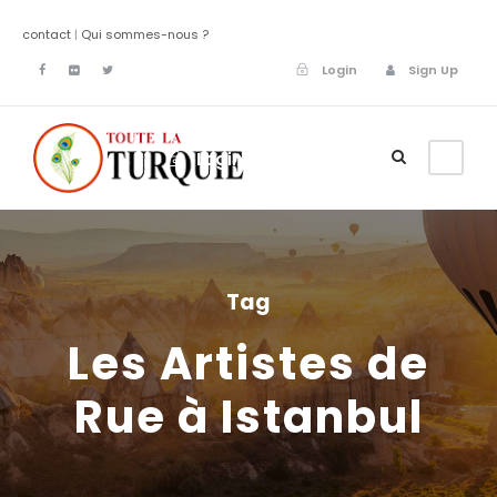
contact
|
Qui sommes-nous ?
Login
Sign Up
Login
Sign Up
Tag
Les Artistes de
Rue à Istanbul