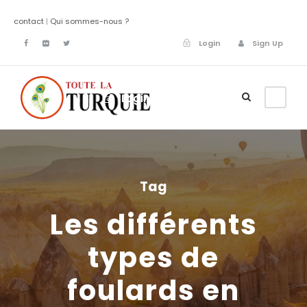
contact
|
Qui sommes-nous ?
Login
Sign Up
Login
Sign Up
Tag
Les différents
types de
foulards en