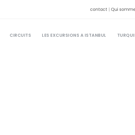
contact
|
Qui somme
CIRCUITS
LES EXCURSIONS A ISTANBUL
TURQUI
Tag
us à istanbul tr
commun