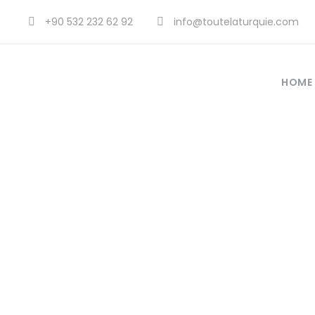
+90 532 232 62 92
info@toutelaturquie.com
HOME
les minib