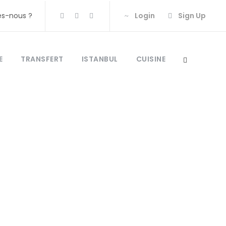
s-nous ?
Login
Sign Up
E
TRANSFERT
ISTANBUL
CUISINE
ansport en