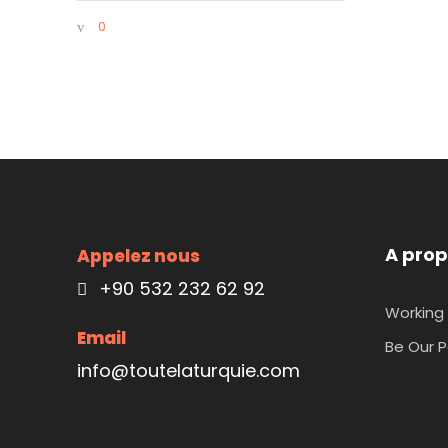
0
A prop
Appelez nous
+90 532 232 62 92
Working 
Email
Be Our P
info@toutelaturquie.com