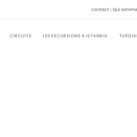
contact
|
Qui somme
CIRCUITS
LES EXCURSIONS A ISTANBUL
TURQUI
Tag
 oiseaux en Tur