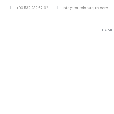
+90 532 232 62 92
info@toutelaturquie.com
HOME
les