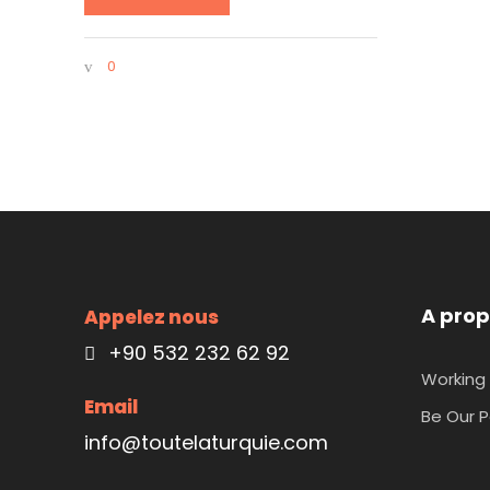
0
A prop
Appelez nous
+90 532 232 62 92
Working 
Email
Be Our P
info@toutelaturquie.com