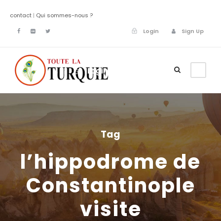
contact
|
Qui sommes-nous ?
Login
Sign Up
Login
Sign Up
Tag
l’hippodrome de
Constantinople
visite