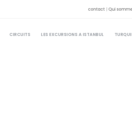
contact
|
Qui somme
CIRCUITS
LES EXCURSIONS A ISTANBUL
TURQUI
Tag
ue appellé auss