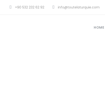
+90 532 232 62 92
info@toutelaturquie.com
HOME
Marche turq