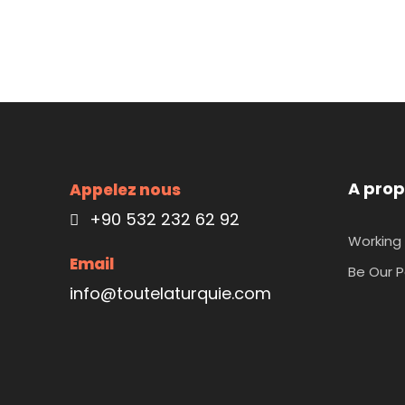
A prop
Appelez nous
+90 532 232 62 92
Working 
Email
Be Our P
info@toutelaturquie.com