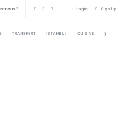
s-nous ?
Login
Sign Up
E
TRANSFERT
ISTANBUL
CUISINE
i Alla turca