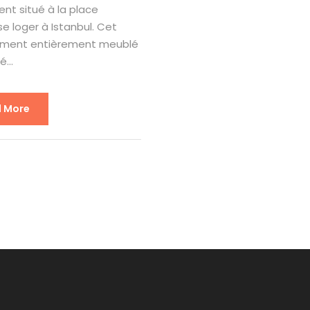
nt situé à la place
se loger à Istanbul. Cet
ment entièrement meublé
...
 More