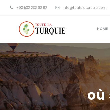
+90 532 232 62 92
info@toutelaturquie.com
HOME
où 