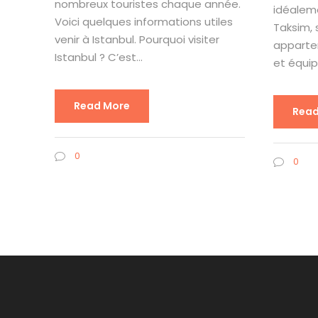
nombreux touristes chaque année.
idéaleme
Voici quelques informations utiles
Taksim, 
venir à Istanbul. Pourquoi visiter
apparte
Istanbul ? C’est...
et équipé
Read More
Read
0
0