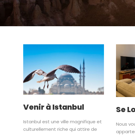
Venir à Istanbul
Se L
Istanbul est une ville magnifique et
Nous vo
culturellement riche qui attire de
appartem