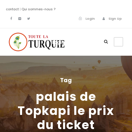
contact
|
Qui sommes-nous ?
Login
Sign Up
Login
Sign Up
Tag
palais de
Topkapi le prix
du ticket