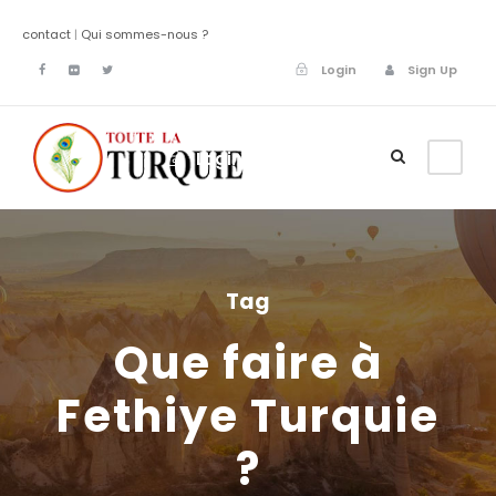
contact
|
Qui sommes-nous ?
Login
Sign Up
Login
Sign Up
Tag
Que faire à
Fethiye Turquie
?