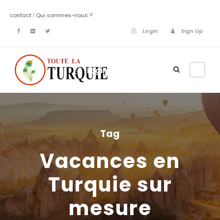
contact
|
Qui sommes-nous ?
Login
Sign Up
Login
Sign Up
Tag
Vacances en
Turquie sur
mesure