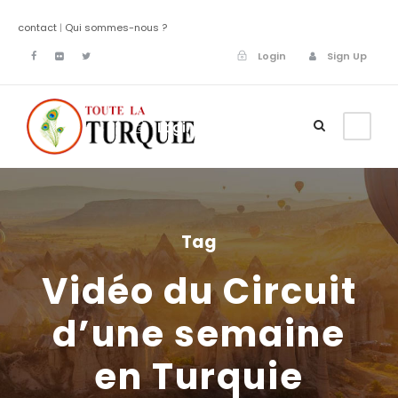
contact
|
Qui sommes-nous ?
Login
Sign Up
Login
Sign Up
Tag
Vidéo du Circuit
d’une semaine
en Turquie