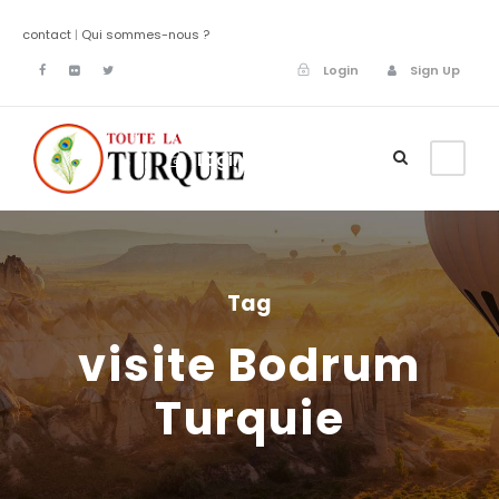
contact
|
Qui sommes-nous ?
Login
Sign Up
Login
Sign Up
Tag
visite Bodrum
Turquie