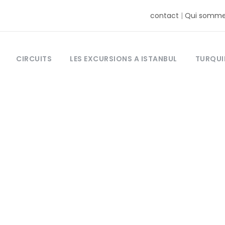
contact
|
Qui somme
CIRCUITS
LES EXCURSIONS A ISTANBUL
TURQUI
Tag
Visiter la Turqui