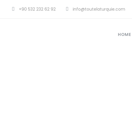
+90 532 232 62 92
info@toutelaturquie.com
HOME