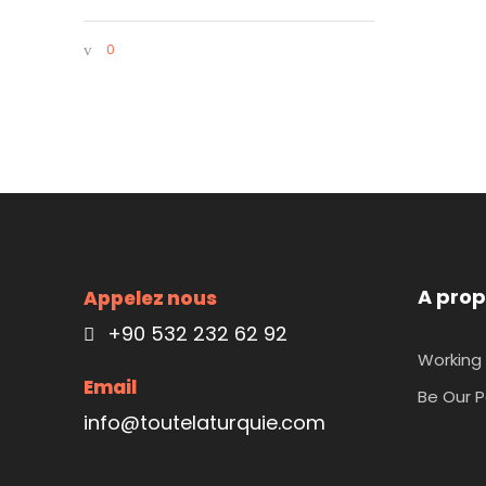
0
A prop
Appelez nous
+90 532 232 62 92
Working 
Email
Be Our P
info@toutelaturquie.com