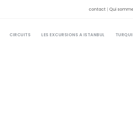
contact
|
Qui somme
CIRCUITS
LES EXCURSIONS A ISTANBUL
TURQUI
Tag
la Turquie avec
ancophone en pr