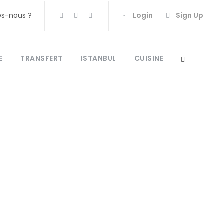
s-nous ?
Login
Sign Up
E
TRANSFERT
ISTANBUL
CUISINE
 un guide
ivé