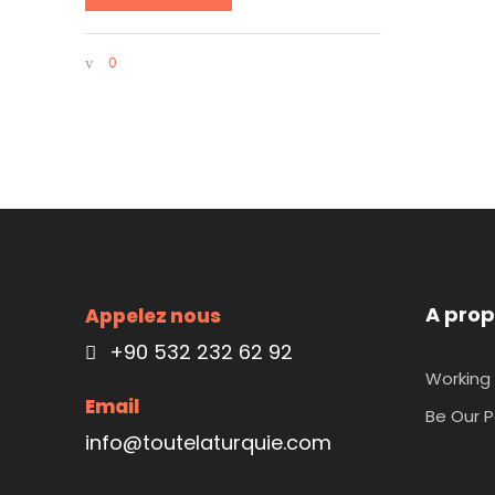
0
A prop
Appelez nous
+90 532 232 62 92
Working 
Email
Be Our P
info@toutelaturquie.com