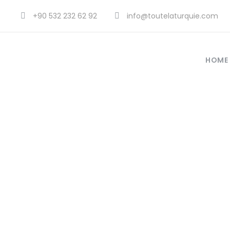
+90 532 232 62 92
info@toutelaturquie.com
HOME
Visitez 
fr