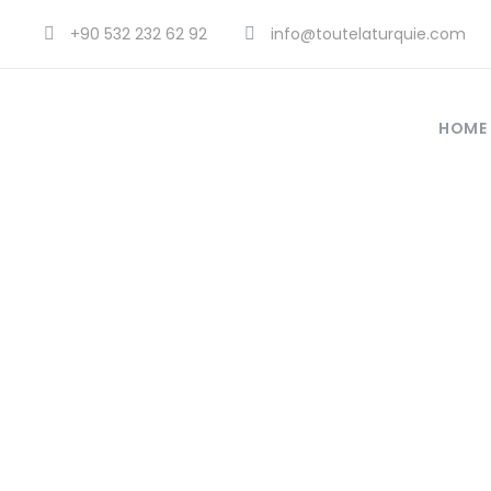
+90 532 232 62 92
info@toutelaturquie.com
HOME
Indul