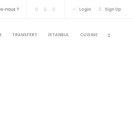
s-nous ?
Login
Sign Up
E
TRANSFERT
ISTANBUL
CUISINE
 Tours