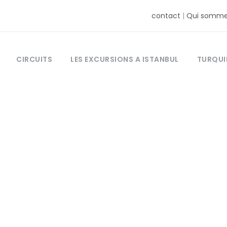
contact
|
Qui somme
CIRCUITS
LES EXCURSIONS A ISTANBUL
TURQUI
Activity
gence & Luxury