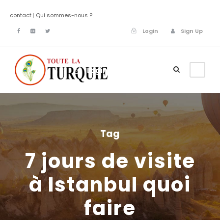
contact
|
Qui sommes-nous ?
Login
Sign Up
Login
Sign Up
Tag
7 jours de visite
à Istanbul quoi
faire