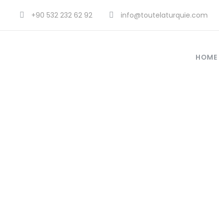
+90 532 232 62 92
info@toutelaturquie.com
HOME
c