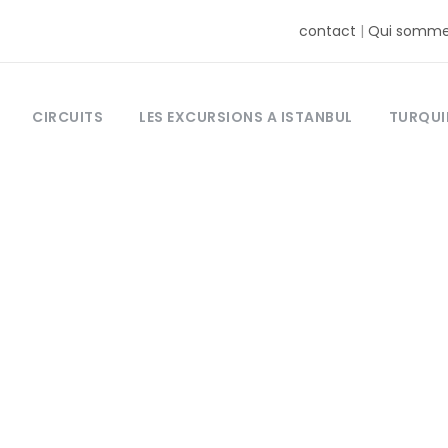
contact
|
Qui somme
CIRCUITS
LES EXCURSIONS A ISTANBUL
TURQUI
Tag
ircuit en turqu