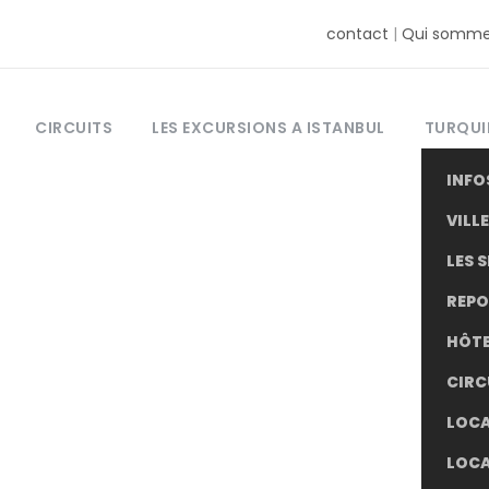
contact
|
Qui somme
CIRCUITS
LES EXCURSIONS A ISTANBUL
TURQUI
INFO
VILLE
LES S
REP
Tag
HÔTE
guide excursion
CIRC
LOCA
LOCA