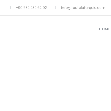
+90 532 232 62 92
info@toutelaturquie.com
HOME