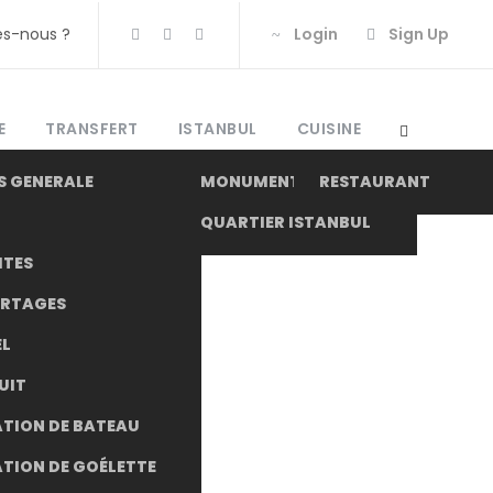
s-nous ?
Login
Sign Up
E
TRANSFERT
ISTANBUL
CUISINE
S GENERALE
MONUMENT
RESTAURANT
QUARTIER ISTANBUL
ITES
ORTAGES
L
.
UIT
TION DE BATEAU
TION DE GOÉLETTE