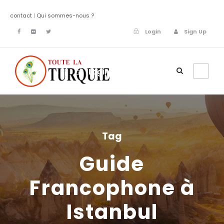
contact
|
Qui sommes-nous ?
Login
Sign Up
Login
Sign Up
Tag
Guide
Francophone à
Istanbul