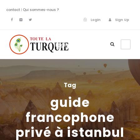
contact
|
Qui sommes-nous ?
Login
Sign Up
Login
Sign Up
Tag
guide
francophone
privé à istanbul