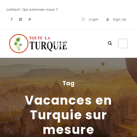
contact
|
Qui sommes-nous ?
Login
Sign Up
Login
Sign Up
Tag
Vacances en
Turquie sur
mesure