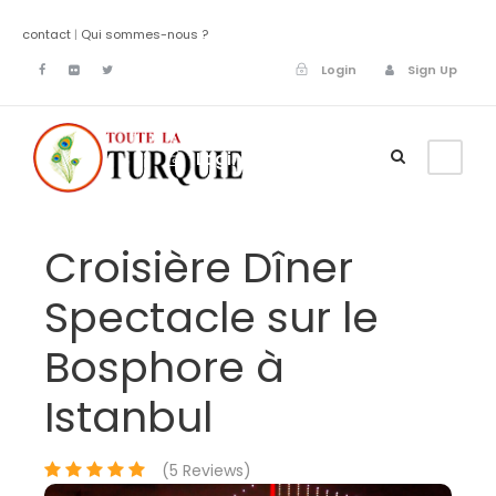
contact
|
Qui sommes-nous ?
Login
Sign Up
Login
Sign Up
Croisière Dîner
Spectacle sur le
Bosphore à
Istanbul
(5 Reviews)