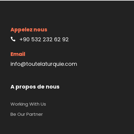
bateau. Il ne vous reste plus qu’à vous installer
à table. Une fois tous à bord, vous voilà partis
pour un tour de 3 heures. Les deux rives
européenne et asiatique à la découvrir à
Appelez nous
Istanbul by night Istanbul.
+90 532 232 62 92
Email
info@toutelaturquie.com
A propos de nous
Working With Us
Be Our Partner
Croisière Dîner Spectacle sur le Bosphore
Istanbul