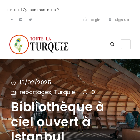
contact
|
Qui sommes-nous ?
Login
Sign Up
Login
Sign Up
16/02/2025
reportages
,
Turquie
0
Bibliothèque à
ciel ouvert à
Istanbul