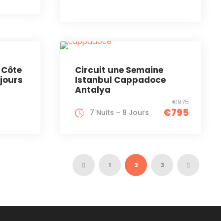
a Côte
Circuit une Semaine
 jours
Istanbul Cappadoce
Antalya
€975
€795
7 Nuits – 8 Jours
1
2
3