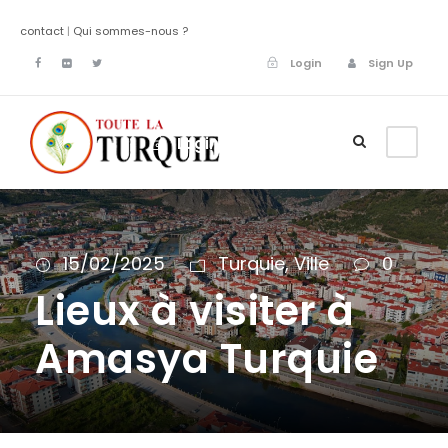
contact
|
Qui sommes-nous ?
Login
Sign Up
Login
Sign Up
15/02/2025
Turquie
,
Ville
0
Lieux à visiter à
Amasya Turquie