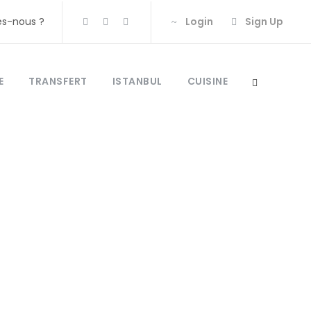
s-nous ?
Login
Sign Up
E
TRANSFERT
ISTANBUL
CUISINE
troménager