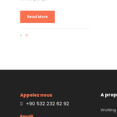
Read More
0
A prop
Appelez nous
+90 532 232 62 92
Working 
Email