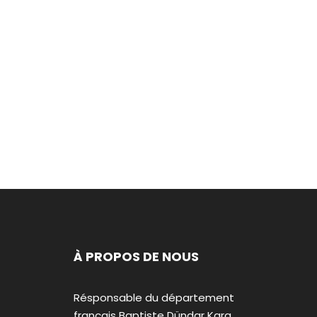
À PROPOS DE NOUS
Résponsable du département
français Baptiste Dündar Kara.