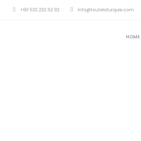
+90 532 232 62 92
info@toutelaturquie.com
HOME
Beko la M