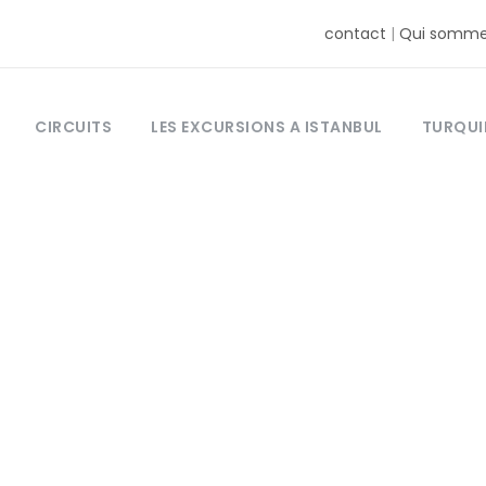
contact
|
Qui somme
CIRCUITS
LES EXCURSIONS A ISTANBUL
TURQUI
Tag
arque de l’élec
Turc