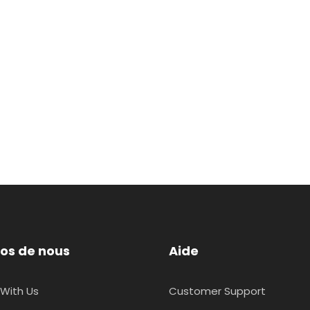
os de nous
Aide
With Us
Customer Support