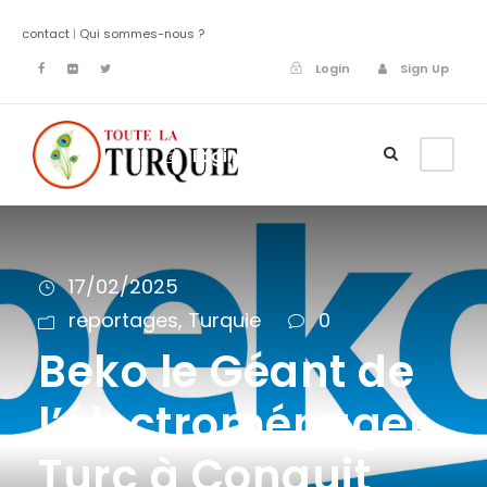
contact
|
Qui sommes-nous ?
Login
Sign Up
Login
Sign Up
17/02/2025
reportages
,
Turquie
0
Beko le Géant de
l’électroménager
Turc à Conquit