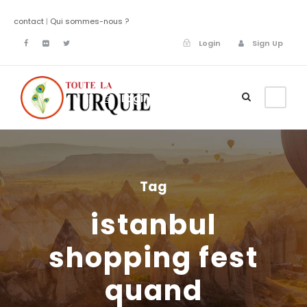
contact
|
Qui sommes-nous ?
Login
Sign Up
Login
Sign Up
Tag
istanbul
shopping fest
quand