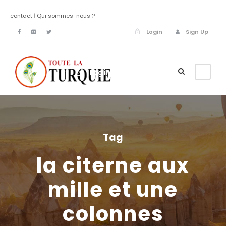
contact
|
Qui sommes-nous ?
Login
Sign Up
Login
Sign Up
Tag
la citerne aux
mille et une
colonnes