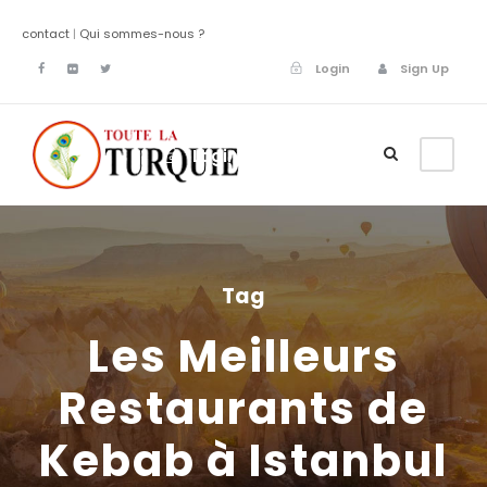
contact
|
Qui sommes-nous ?
Login
Sign Up
Login
Sign Up
Tag
Les Meilleurs
Restaurants de
Kebab à Istanbul