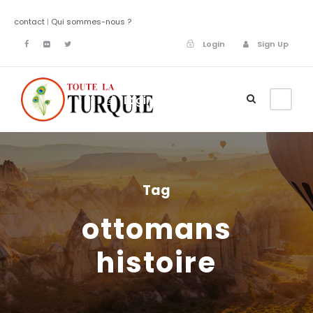
contact
|
Qui sommes-nous ?
Login
Sign Up
Login
Sign Up
Tag
ottomans
histoire