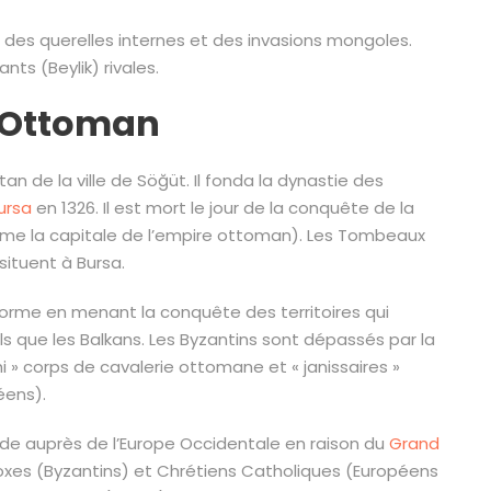
des querelles internes et des invasions mongoles.
nts (Beylik) rivales.
e Ottoman
an de la ville de Söğüt. Il fonda la dynastie des
ursa
en 1326. Il est mort le jour de la conquête de la
 comme la capitale de l’empire ottoman). Les Tombeaux
situent à Bursa.
orme en menant la conquête des territoires qui
s que les Balkans. Les Byzantins sont dépassés par la
» corps de cavalerie ottomane et « janissaires »
éens).
ide auprès de l’Europe Occidentale en raison du
Grand
oxes (Byzantins) et Chrétiens Catholiques (Européens