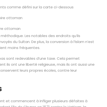
nents comme défini sur la carte ci-dessous
ire ottoman
méthodique. Les notables des endroits qu’ils
oyés du Sultan. De plus, la conversion à l’Islam n’est
aient moins fréquentes.
 pas sont redevables d’une taxe. Cela permet
t ils ont une liberté religieuse, mais ils ont aussi une
 conservent leurs propres écoles, contre leur
s
nt et commencent à infliger plusieurs défaites à
rdent l’île de Chypre en 1571 contre le Vatican, la