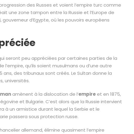
la progression des Russes et voient l’empire turc comme
réait une zone tampon entre la Russie et l’Europe de
i, gouverneur d’Egypte, où les pouvoirs européens
préciée
 seront peu appréciées par certaines parties de la
 de l’empire, qu’ils soient musulmans ou d’une autre
à 5 ans, des tribunaux sont créés. Le Sultan donne la
, universités.
oman
amènent à la dislocation de l’
empire
et en 1875,
ovine et Bulgarie. C’est alors que la Russie intervient
a à un armistice durant lequel la Serbie et le
rie passera sous protection russe.
 chancelier allemand, élimine quasiment l’empire