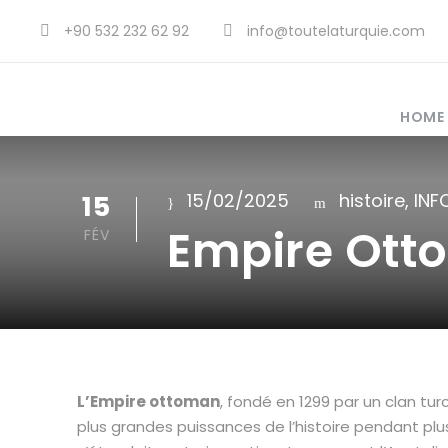
+90 532 232 62 92
info@toutelaturquie.com
HOME
15
15/02/2025
histoire
,
INF
Empire Ott
FÉV
L’Empire ottoman
, fondé en 1299 par un clan tu
plus grandes puissances de l’histoire pendant plu