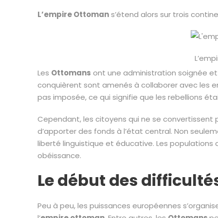
L’empire Ottoman
s’étend alors sur trois conti
L’emp
Les
Ottomans
ont une administration soignée et 
conquièrent sont amenés à collaborer avec les env
pas imposée, ce qui signifie que les rebellions ét
Cependant, les citoyens qui ne se convertissent
d’apporter des fonds à l’état central. Non seulemen
liberté linguistique et éducative. Les populations
obéissance.
Le début des difficulté
Peu à peu, les puissances européennes s’organise
l’
empire ottoman
. Entre autres, les
Ottomans
pe