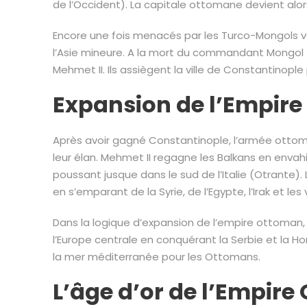
de l’Occident). La capitale ottomane devient alors
Encore une fois menacés par les Turco-Mongols ven
l’Asie mineure. A la mort du commandant Mongol Ta
Mehmet II. Ils assiègent la ville de Constantinopl
Expansion de l’Empir
Après avoir gagné Constantinople, l’armée ottoma
leur élan. Mehmet II regagne les Balkans en envahis
poussant jusque dans le sud de l’Italie (Otrante). 
en s’emparant de la Syrie, de l’Egypte, l’Irak et le
Dans la logique d’expansion de l’empire ottoman, 
l’Europe centrale en conquérant la Serbie et la H
la mer méditerranée pour les Ottomans.
L’âge d’or de l’Empir