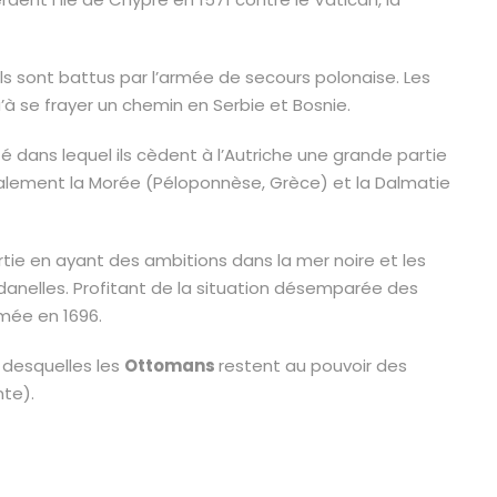
 ils sont battus par l’armée de secours polonaise. Les
’à se frayer un chemin en Serbie et Bosnie.
té dans lequel ils cèdent à l’Autriche une grande partie
également la Morée (Péloponnèse, Grèce) et la Dalmatie
rtie en ayant des ambitions dans la mer noire et les
danelles. Profitant de la situation désemparée des
rimée en 1696.
n desquelles les
Ottomans
restent au pouvoir des
nte).