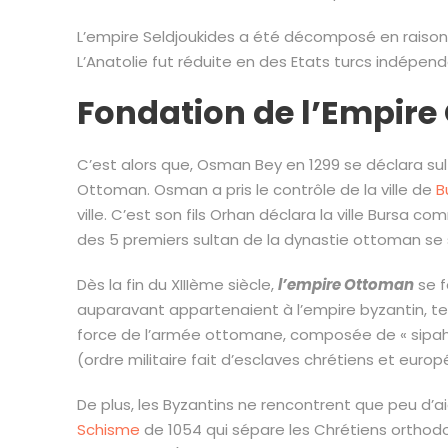
L’empire Seldjoukides a été décomposé en raison 
L’Anatolie fut réduite en des Etats turcs indépenda
Fondation de l’Empir
C’est alors que, Osman Bey en 1299 se déclara sult
Ottoman. Osman a pris le contrôle de la ville de
B
ville. C’est son fils Orhan déclara la ville Bursa
des 5 premiers sultan de la dynastie ottoman se 
Dès la fin du XIIIème siècle,
l’empire Ottoman
se f
auparavant appartenaient à l’empire byzantin, tel
force de l’armée ottomane, composée de « sipahi 
(ordre militaire fait d’esclaves chrétiens et europ
De plus, les Byzantins ne rencontrent que peu d’a
Schisme
de 1054 qui sépare les Chrétiens orthod