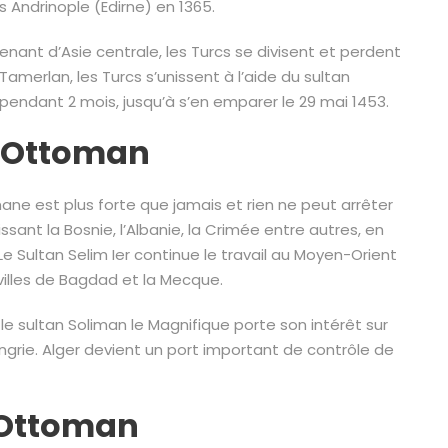
 Andrinople (Edirne) en 1365.
ant d’Asie centrale, les Turcs se divisent et perdent
merlan, les Turcs s’unissent à l’aide du sultan
e pendant 2 mois, jusqu’à s’en emparer le 29 mai 1453.
e Ottoman
ne est plus forte que jamais et rien ne peut arrêter
sant la Bosnie, l’Albanie, la Crimée entre autres, en
Le Sultan Selim Ier continue le travail au Moyen-Orient
s villes de Bagdad et la Mecque.
le sultan Soliman le Magnifique porte son intérêt sur
ongrie. Alger devient un port important de contrôle de
e Ottoman