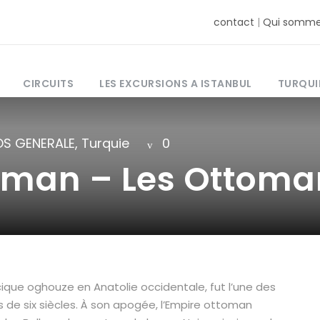
contact
|
Qui somme
CIRCUITS
LES EXCURSIONS A ISTANBUL
TURQUI
OS GENERALE
,
Turquie
0
oman – Les Ottoma
rcique oghouze en Anatolie occidentale, fut l’une des
s de six siècles. À son apogée, l’Empire ottoman