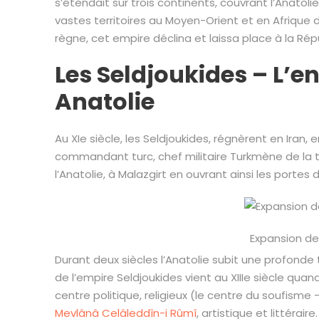
s’étendait sur trois continents, couvrant l’Anatolie
vastes territoires au Moyen-Orient et en Afrique 
règne, cet empire déclina et laissa place à la Rép
Les Seldjoukides – L’en
Anatolie
Au XIe siècle, les Seldjoukides, régnèrent en Iran, en
commandant turc, chef militaire Turkmène de la 
l’Anatolie, à Malazgirt en ouvrant ainsi les portes d
Expansion de
Durant deux siècles l’Anatolie subit une profonde t
de l’empire Seldjoukides vient au XIIIe siècle quan
centre politique, religieux (le centre du soufisme 
Mevlânâ Celâleddîn-i Rûmî
, artistique et littéraire.