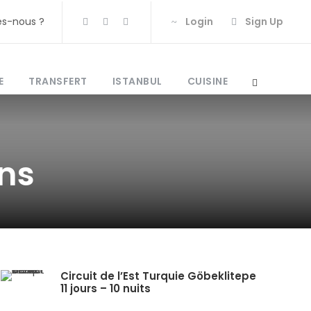
s-nous ?
Login
Sign Up
E
TRANSFERT
ISTANBUL
CUISINE
ns
Circuit de l’Est Turquie Göbeklitepe
11 jours – 10 nuits