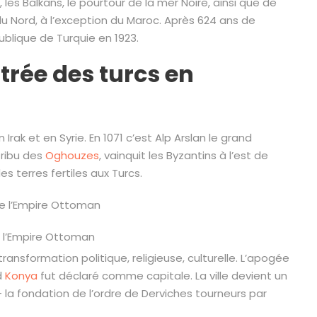
, les Balkans, le pourtour de la mer Noire, ainsi que de
du Nord, à l’exception du Maroc. Après 624 ans de
ublique de Turquie en 1923.
trée des turcs en
 Irak et en Syrie. En 1071 c’est Alp Arslan le grand
tribu des
Oghouzes
, vainquit les Byzantins à l’est de
es terres fertiles aux Turcs.
 l’Empire Ottoman
ransformation politique, religieuse, culturelle. L’apogée
d
Konya
fut déclaré comme capitale. La ville devient un
– la fondation de l’ordre de Derviches tourneurs par