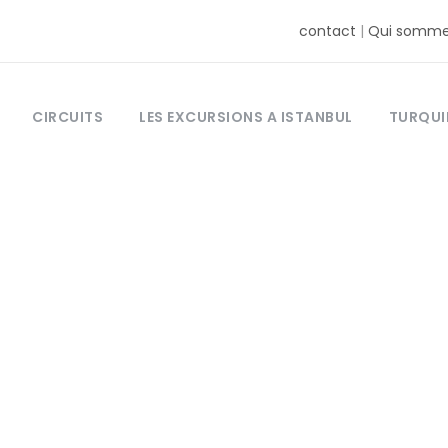
contact
|
Qui somme
CIRCUITS
LES EXCURSIONS A ISTANBUL
TURQUI
Tag
litesse en turq