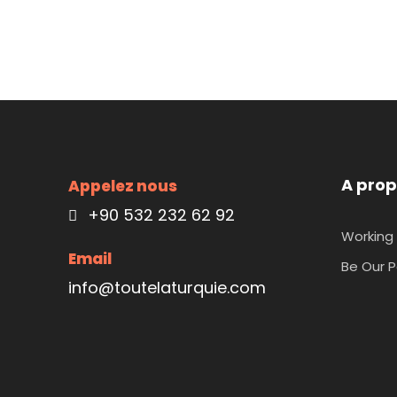
A prop
Appelez nous
+90 532 232 62 92
Working 
Email
Be Our P
info@toutelaturquie.com