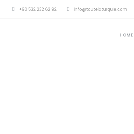
+90 532 232 62 92
info@toutelaturquie.com
HOME
po